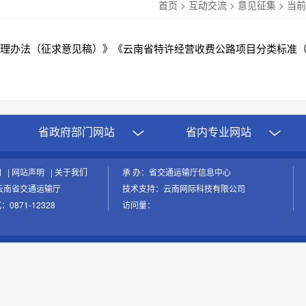
首页
>
互动交流
>
意见征集
>
当前
理办法（征求意见稿）》《云南省特许经营收费公路项目分类标准
省政府部门网站
省内专业网站
图
|
网站声明
|
关于我们
承 办：省交通运输厅信息中心
云南省交通运输厅
技术支持：云南网际科技有限公司
0871-12328
访问量：