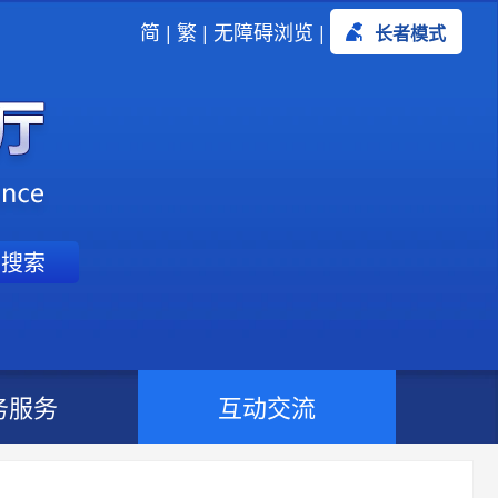
简
|
繁
|
无障碍浏览
|
长者模式
搜索
务服务
互动交流