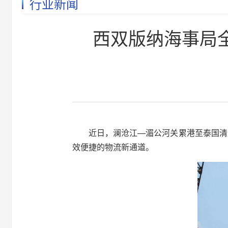
行业新闻
西双版纳海事局
近日，澜沧江—湄公河关累港至泰国清
效便捷的物流新通道。