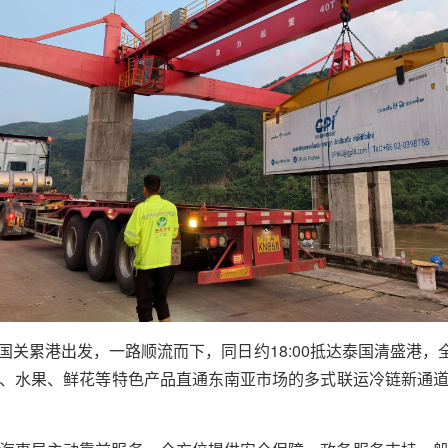
中国关累港出发，一路顺流而下，同日约18:00抵达泰国清盛港，
、水果、鲜花等特色产品直通东南亚市场的多式联运冷链新通