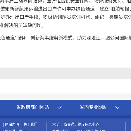
海事局主动靠前服务，全方位提供安全保障、政务服务支持、
装箱新鲜蔬果运输进出口岸许可申办绿色通道，建立“船舶预报
同步办理出口岸手续；积极协调船员培训机构，组织一类船员培训
准解决船员短缺问题。
绿色通道”服务，创新海事服务新模式，助力澜沧江—湄公河国际航
省政府部门网站
省内专业网站
图
|
网站声明
|
关于我们
承 办：省交通运输厅信息中心