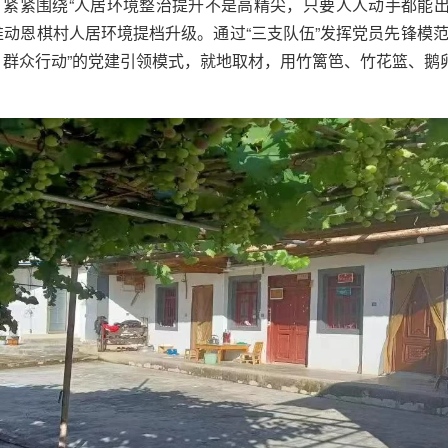
紧紧围绕“人居环境整治提升不是高精尖，只要人人动手都能出
推动恩棋村人居环境提档升级。通过“三支队伍”发挥党员先锋模
、群众行动”的党建引领模式，就地取材，用竹篱笆、竹花篮、鹅卵