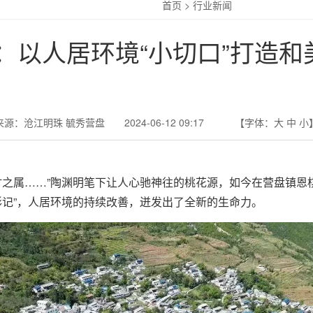
首页
>
行业新闻
：以人居环境“小切口”打造和美
来源：沧江明珠 毓秀营盘 2024-06-12 09:17
【字体：
大
中
小
竹之属……”陶渊明笔下让人心驰神往的桃花源，如今在营盘镇恩棋
形记”，人居环境的持续改善，迸发出了全新的生命力。