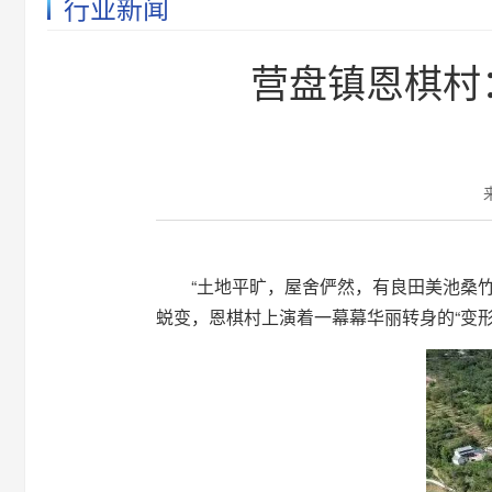
行业新闻
营盘镇恩棋村
“土地平旷，屋舍俨然，有良田美池桑
蜕变，恩棋村上演着一幕幕华丽转身的“变