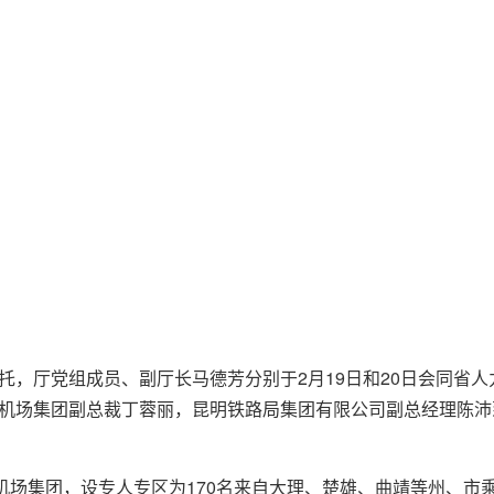
托，厅党组成员、副厅长马德芳分别于2月19日和20日会同省
机场集团副总裁丁蓉丽，昆明铁路局集团有限公司副总经理陈沛
南机场集团，设专人专区为170名来自大理、楚雄、曲靖等州、市