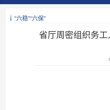
开
导
盲
模
“六稳”“六保”
式
省厅周密组织务工