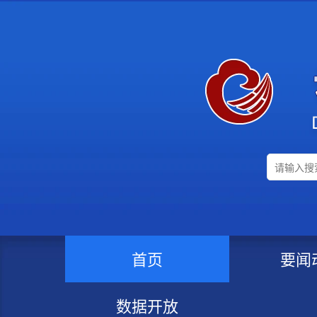
新
窗
口
打
开
无
障
碍
说
明
页
面
,
按
A
l
t
加
首页
要闻
波
浪
键
数据开放
打