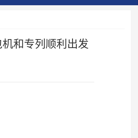
包机和专列顺利出发
】